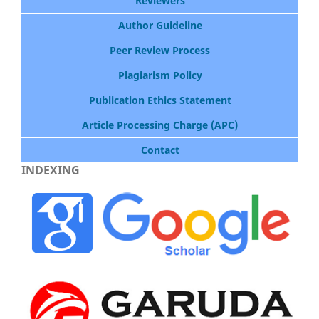
Reviewers
Author Guideline
Peer Review Process
Plagiarism Policy
Publication Ethics Statement
Article Processing Charge (APC)
Contact
INDEXING